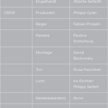
Engelhardt
Atlanta Seiferth
CREW
Produzent
Philipp Gysin
Regie
Fabian Prokein
Kamera
Pavlína
Komoňová
Montage
David
Backovsky
Ton
Rosa Peschken
Licht
Iris Richter/
Philipp Seifert
Kameraassistenz
Nono