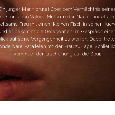
link panel
Ein junger Mann brütet über dem Vermächtnis seine
link panel
verstorbenen Vaters. Mitten in der Nacht landet ein
eltsame Frau mit einem kleinen Fisch in seiner Küc
link panel
und er bekommt die Gelegenheit, im Gespräch eine
link panel
lick auf seine Vergangenheit zu werfen. Dabei tret
onderbare Parallelen mit der Frau zu Tage. Schließli
link panel
kommt er der Erscheinung auf die Spur.
link panel
link panel
link panel
link panel
link panel
link panel