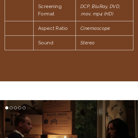
Screening
DCP, BluRay, DVD,
link panel
Format
.mov, mp4 (HD)
link panel
Aspect Ratio
Cinemascope
ink satın al
Sound
Stereo
link Panel
link Panel
link Panel
link Panel
link Panel
link Panel
link Panel