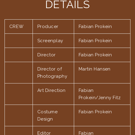
link panel
DETAILS
link panel
link panel
CREW
Producer
Fabian Prokein
link panel
Screenplay
Fabian Prokein
link panel
Director
Fabian Prokein
link panel
Director of
Martin Hansen
Photography
link panel
Art Direction
Fabian
link panel
Prokein/Jenny Fitz
link panel
Costume
Fabian Prokein
Design
link panel
link panel
Editor
Fabian