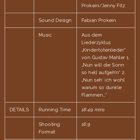
Prokein/Jenny Fitz
link
Sound Design
Fabian Prokein
link panel
Music
Aus dem
link panel
Liederzyklus
„Kindertotenlieder“
link panel
von Gustav Mahler 1.
„Nun will die Sonn
link panel
so hell aufgeh’n“ 2.
link panel
„Nun seh‘ ich wohl
warum so dunkle
link panel
Flammen…“
link panel
DETAILS
Running Time
18:49 mins
link panel
Shooting
16:9
Format
link panel