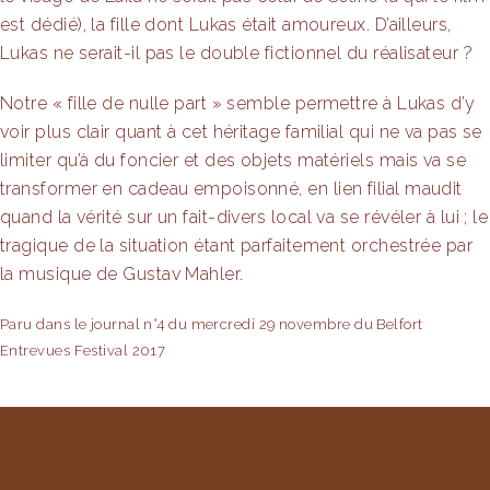
link
est dédié), la fille dont Lukas était amoureux. D’ailleurs,
Lukas ne serait-il pas le double fictionnel du réalisateur ?
link panel
Notre « fille de nulle part » semble permettre à Lukas d’y
link panel
voir plus clair quant à cet héritage familial qui ne va pas se
link
limiter qu’à du foncier et des objets matériels mais va se
transformer en cadeau empoisonné, en lien filial maudit
link
quand la vérité sur un fait-divers local va se révéler à lui ; le
tragique de la situation étant parfaitement orchestrée par
Hacklink
la musique de Gustav Mahler.
link
Paru dans le journal n°4 du mercredi 29 novembre du Belfort
link
Entrevues Festival 2017
ink satın al
link panel