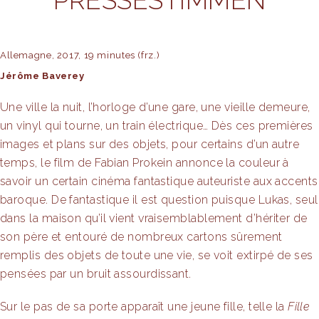
PRESSESTIMMEN
link panel
link panel
Allemagne, 2017, 19 minutes (frz.)
Jérôme Baverey
link panel
Une ville la nuit, l’horloge d’une gare, une vieille demeure,
inati
un vinyl qui tourne, un train électrique…
Dès ces premières
link
images et plans sur des objets, pour certains d’un autre
temps, le film de Fabian Prokein annonce la couleur à
link Panel
savoir un certain cinéma fantastique auteuriste aux accents
baroque.
De fantastique il est question puisque Lukas, seul
link
dans la maison qu’il vient vraisemblablement d’hériter de
link Panel
son père et entouré de nombreux cartons sûrement
remplis des objets de toute une vie, se voit extirpé de ses
l oku
pensées par un bruit assourdissant.
link Panel
Sur le pas de sa porte apparaît une jeune fille, telle la
Fille