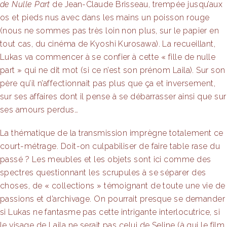
de Nulle Part
de Jean-Claude Brisseau, trempée jusqu’aux
link Panel
os et pieds nus avec dans les mains un poisson rouge
link panel
(nous ne sommes pas très loin non plus, sur le papier en
tout cas, du cinéma de Kyoshi Kurosawa).
La recueillant,
l Oku
Lukas va commencer à se confier à cette « fille de nulle
part » qui ne dit mot (si ce n’est son prénom Laila). Sur son
link
père qu’il n’affectionnait pas plus que ça et inversement,
sur ses affaires dont il pense à se débarrasser ainsi que sur
link panel
ses amours perdus…
link panel
La thématique de la transmission imprègne totalement ce
link panel
court-métrage. Doit-on culpabiliser de faire table rase du
passé ? Les meubles et les objets sont ici comme des
link Panel
spectres questionnant les scrupules à se séparer des
choses, de « collections » témoignant de toute une vie de
link
passions et d’archivage.
On pourrait presque se demander
link
si Lukas ne fantasme pas cette intrigante interlocutrice, si
le visage de Laila ne serait pas celui de Seline (à qui le film