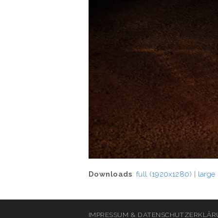
Downloads
:
full (1920x1280)
|
large
IMPRESSUM & DATENSCHUTZERKLÄR