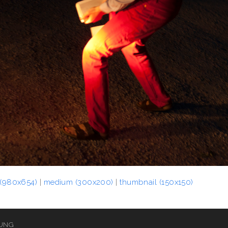
 (980x654)
|
medium (300x200)
|
thumbnail (150x150)
UNG