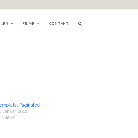
TLER
FILME
KONTAKT
emplate: Paginated
. Januar 2012
n "News"