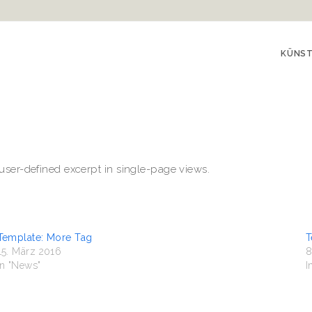
KÜNS
e user-defined excerpt in single-page views.
Template: More Tag
T
15. März 2016
8
In "News"
I