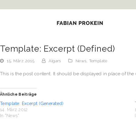
Hacklink panel
Hacklink panel
Backlink paketleri
Hacklink
Template: Excerpt (Defined)
Hacklink
15. März 2015
Aigars
News
,
Template
Hacklink
This is the post content. It should be displayed in place of th
Hacklink
Ähnliche Beiträge
Hacklink panel
Template: Excerpt (Generated)
14. März 2012
Hacklink panel
In "News"
Hacklink panel